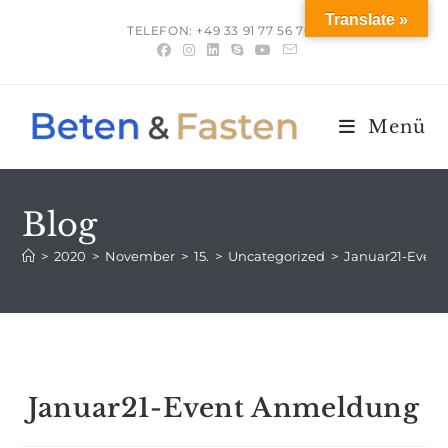
Translate »
TELEFON: +49 33 91 77 56 700
Menü
Blog
>
2020
>
November
>
15.
>
Uncategorized
>
Januar21-Even
Januar21-Event Anmeldung