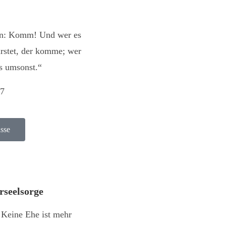
gen: Komm! Und wer es
rstet, der komme; wer
ns umsonst.“
17
sse
rseelsorge
 Keine Ehe ist mehr