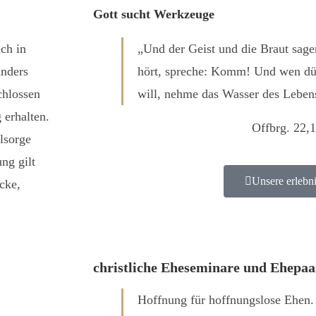
Gott sucht Werkzeuge
ich in
„Und der Geist und die Braut sa
anders
hört, spreche: Komm! Und wen dü
chlossen
will, nehme das Wasser des Lebe
 erhalten.
Offbrg. 22,
lsorge
ng gilt
Unsere erlebni
cke,
christliche Eheseminare und Ehepaa
Hoffnung für hoffnungslose Ehen.