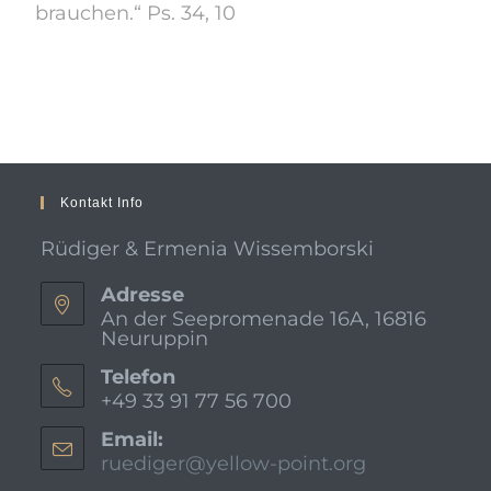
brauchen.“ Ps. 34, 10
Kontakt Info
Rüdiger & Ermenia Wissemborski
Adresse
An der Seepromenade 16A, 16816
Neuruppin
Telefon
+49 33 91 77 56 700
Email:
ruediger@yellow-point.org